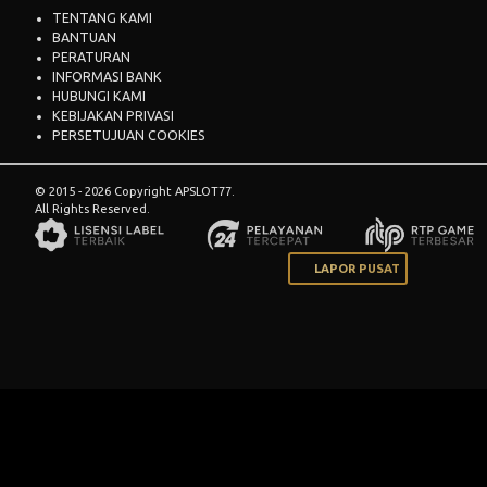
TENTANG KAMI
BANTUAN
PERATURAN
INFORMASI BANK
HUBUNGI KAMI
KEBIJAKAN PRIVASI
PERSETUJUAN COOKIES
© 2015 - 2026 Copyright APSLOT77.
All Rights Reserved.
LAPOR PUSAT