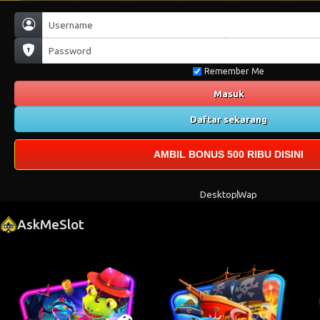
Remember Me
Masuk
Daftar sekarang
AMBIL BONUS 500 RIBU DISINI
Desktop
Wap
AskMeSlot