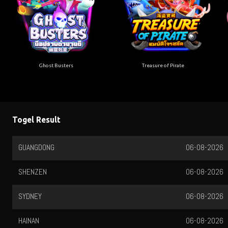
Ghost Busters
Treasure of Pirate
Togel Result
GUANGDONG
06-08-2026
SHENZEN
06-08-2026
SYDNEY
06-08-2026
HAINAN
06-08-2026