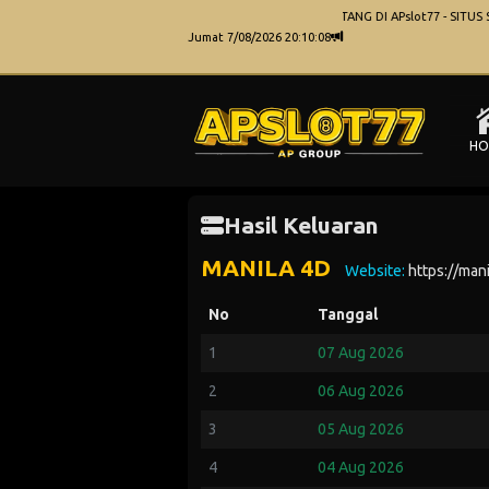
SELAMAT DATANG DI APslot77 - SITUS SLOT 
Jumat 7/08/2026 20:10:09
HO
Hasil Keluaran
MANILA 4D
Website:
https://mani
No
Tanggal
1
07 Aug 2026
2
06 Aug 2026
3
05 Aug 2026
4
04 Aug 2026