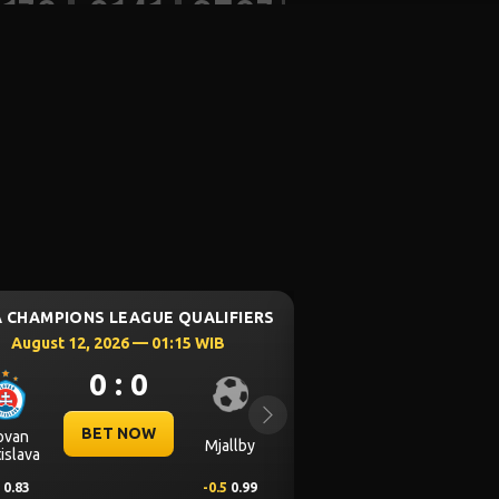
178
9141
6507
7/8/2026
7/8/2026
7/8/2026
CHARD 4D
VENETIAN 4D
JOHOR
754
3029
7894
/8/2026
7/8/2026
7/8/2026
OTBALL F24 ELITE CLUB FRIENDLY
August 8, 2026 — 03:00 WIB
1 : 0
Next
BET NOW
e-
e-Arsenal
hester
ity