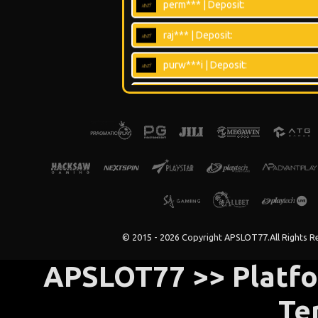
raj*** | Deposit:
purw***i | Deposit:
dim*** | Deposit:
dama*** | Deposit:
oktav***i | Deposit:
ani*** | Deposit:
iswah***i | Deposit:
iswah***i | Deposit:
© 2015 - 2026 Copyright APSLOT77.
All Rights R
alm*** | Deposit:
APSLOT77 >> Platfor
novit***ri | Deposit:
Te
bana*** | Deposit: