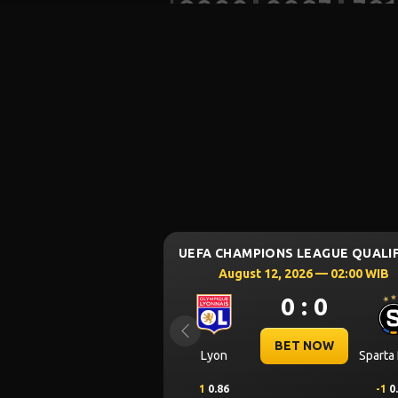
6989
8867
72
8/8/2026
7/8/2026
7/8/20
MARINABAY 4D
GALAXY MACAU4D
GENEVA 
1587
5122
13
7/8/2026
7/8/2026
7/8/20
UEFA CHAMPIONS LEAGUE QUALIF
August 11, 2026 — 22:59 WIB
0 : 0
Previous
BET NOW
Union 
Bodo Glimt
Gill
0.75
0.82
-0.75