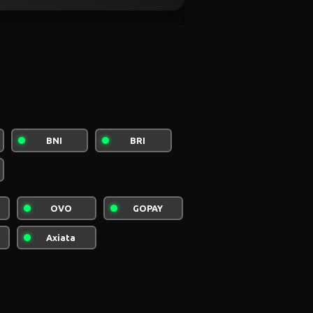
5
0.63
-0.25
-0.87
BNI
BRI
OVO
GOPAY
Axiata
Rp.900,000