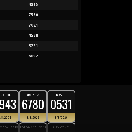
4515
7530
7021
4530
3221
6852
ONGKONG
KROASIA
BRAZIL
943
6780
0531
/8/2026
8/8/2026
8/8/2026
MACAU 2215
TOTOMACAU 2315
MEXICO 4D