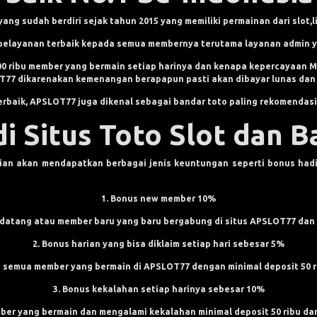
ng sudah berdiri sejak tahun 2015 yang memiliki permainan dari slot,li
Rp.40,000
lai*** | Withdraw:
pelayanan terbaik kepada semua membernya terutama layanan admin yan
Rp.20,000
gila*** | Withdraw:
 400 ribu member yang bermain setiap harinya dan kenapa kepercayaan
T77 dikarenakan kemenangan berapapun pasti akan dibayar lunas dan c
Rp.45,000
sab*** | Withdraw:
erbaik, APSLOT77 juga dikenal sebagai bandar toto paling rekomendasi 
Rp.30,000
dim*** | Withdraw:
i Situs Toto Slot dan 
Rp.15,000
iswah***i | Withdraw:
kalian akan mendapatkan berbagai jenis keuntungan seperti bonus h
Rp.25,000
jam*** | Withdraw:
1. Bonus new member 10%
Rp.15,000
sit*** | Withdraw:
datang atau member baru yang baru bergabung di situs APSLOT77 dan bo
Rp.45,000
rah*** | Withdraw:
2. Bonus harian yang bisa diklaim setiap hari sebesar 5%
Rp.40,000
firga***ro | Withdraw:
gi semua member yang bermain di APSLOT77 dengan minimal deposit 50 r
3. Bonus kekalahan setiap harinya sebesar 10%
Rp.45,000
rah*** | Withdraw:
ber yang bermain dan mengalami kekalahan minimal deposit 50 ribu dan h