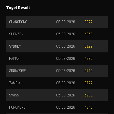
Togel Result
GUANGDONG
05-08-2026
9322
SHENZEN
05-08-2026
4853
SYDNEY
05-08-2026
6199
HAINAN
05-08-2026
4980
SINGAPORE
05-08-2026
0715
ZAMBIA
05-08-2026
8127
SWISS
05-08-2026
5261
HONGKONG
05-08-2026
4245