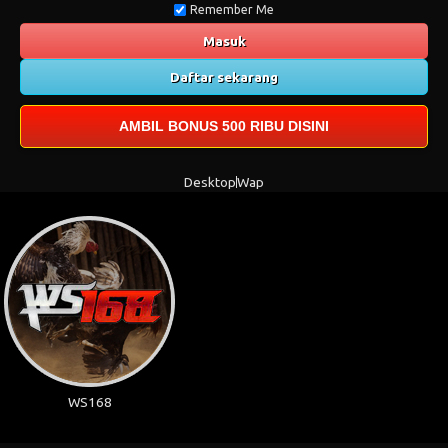
Remember Me
Masuk
Daftar sekarang
AMBIL BONUS 500 RIBU DISINI
Desktop
Wap
WS168