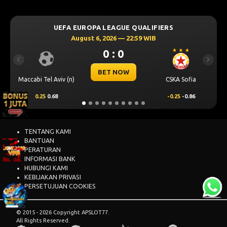
UEFA EUROPA LEAGUE QUALIFIERS
August 6, 2026 — 22:59 WIB
0 : 0
Previous
Next
BET NOW
Maccabi Tel Aviv (n)
CSKA Sofia
L
0.25
0.68
-0.25
-0.86
TENTANG KAMI
BANTUAN
PERATURAN
INFORMASI BANK
HUBUNGI KAMI
KEBIJAKAN PRIVASI
PERSETUJUAN COOKIES
© 2015 - 2026 Copyright APSLOT77.
All Rights Reserved.