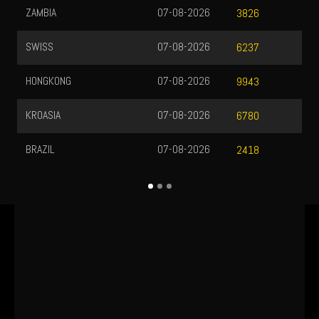
ZAMBIA
07-08-2026
3826
SWISS
07-08-2026
6237
HONGKONG
07-08-2026
9943
KROASIA
07-08-2026
6780
BRAZIL
07-08-2026
2418