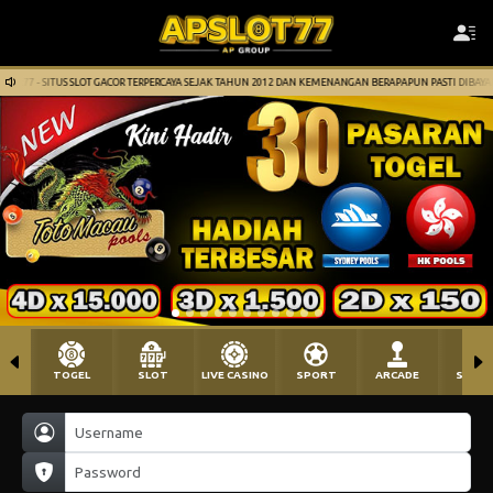
t77 - SITUS SLOT GACOR TERPERCAYA SEJAK TAHUN 2012 DAN KEMENANGAN BERAPAPUN PASTI DIBAYAR LUN
TOGEL
SLOT
LIVE CASINO
SPORT
ARCADE
SABU