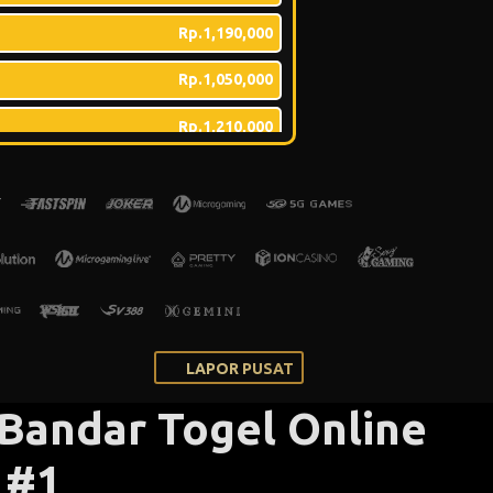
Rp.1,050,000
Rp.1,210,000
Rp.1,380,000
Rp.1,280,000
Rp.800,000
Rp.510,000
Rp.1,060,000
Rp.1,670,000
LAPOR PUSAT
Rp.470,000
 Bandar Togel Online
Rp.380,000
 #1