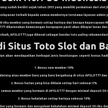
Rp.45,000
koko***u | Withdraw:
ng sudah berdiri sejak tahun 2015 yang memiliki permainan dari slot,li
Rp.10,000
zami*** | Withdraw:
pelayanan terbaik kepada semua membernya terutama layanan admin yan
Rp.20,000
iswah***i | Withdraw:
 400 ribu member yang bermain setiap harinya dan kenapa kepercayaan
T77 dikarenakan kemenangan berapapun pasti akan dibayar lunas dan c
Rp.10,000
ver*** | Withdraw:
erbaik, APSLOT77 juga dikenal sebagai bandar toto paling rekomendasi 
i Situs Toto Slot dan 
Rp.30,000
par*** | Withdraw:
Rp.35,000
uta*** | Withdraw:
kalian akan mendapatkan berbagai jenis keuntungan seperti bonus h
Rp.40,000
usa*** | Withdraw:
1. Bonus new member 10%
Rp.15,000
rah*** | Withdraw:
datang atau member baru yang baru bergabung di situs APSLOT77 dan bo
2. Bonus harian yang bisa diklaim setiap hari sebesar 5%
Rp.25,000
jam*** | Withdraw:
gi semua member yang bermain di APSLOT77 dengan minimal deposit 50 r
Rp.35,000
dim*** | Withdraw:
3. Bonus kekalahan setiap harinya sebesar 10%
Rp.40,000
gal*** | Withdraw:
ber yang bermain dan mengalami kekalahan minimal deposit 50 ribu dan h