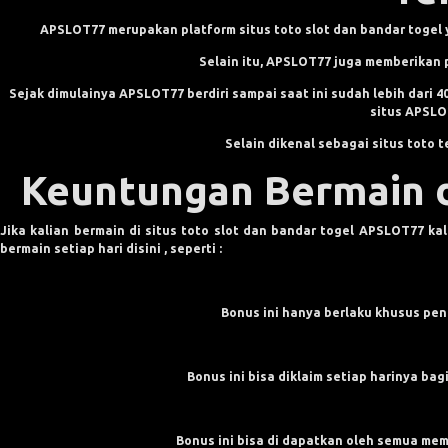
oktav***i | Deposit:
APSLOT77
merupakan platform situs toto slot dan bandar togel ya
iswah***i | Deposit:
Selain itu, APSLOT77 juga memberikan 
iswah***i | Deposit:
Sejak dimulainya APSLOT77 berdiri sampai saat ini sudah lebih dari
situs APSLO
bali*** | Deposit:
Selain dikenal sebagai
situs toto
t
Keuntungan Bermain d
usa*** | Deposit:
perm*** | Deposit:
Jika kalian bermain di situs toto slot dan bandar togel APSLOT77 
bermain setiap hari disini , seperti :
jasm*** | Deposit:
nar*** | Deposit:
Bonus ini hanya berlaku khusus pen
cin*** | Deposit:
Bonus ini bisa diklaim setiap harinya ba
ell*** | Deposit:
purw***i | Deposit:
Bonus ini bisa di dapatkan oleh semua mem