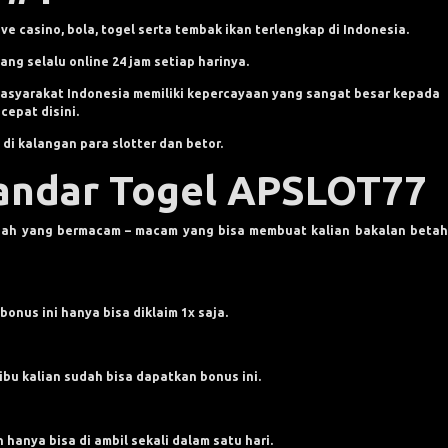
Rp.870,000
ve casino, bola, togel serta tembak ikan terlengkap di Indonesia.
Rp.1,720,000
g selalu online 24 jam setiap harinya.
Rp.1,480,000
 Masyarakat Indonesia memiliki kepercayaan yang sangat besar kepada
epat disini.
Rp.1,900,000
di kalangan para slotter dan betor.
Bandar Togel APSLOT77
Rp.780,000
Rp.1,450,000
adiah yang bermacam – macam yang bisa membuat kalian bakalan betah
Rp.1,170,000
Rp.1,050,000
nus ini hanya bisa diklaim 1x saja.
Rp.1,990,000
ibu kalian sudah bisa dapatkan bonus ini.
Rp.1,980,000
Rp.200,000
anya bisa di ambil sekali dalam satu hari.