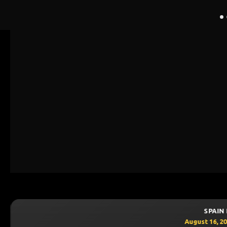
SPAIN 
August 16, 20