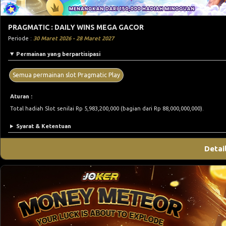
PRAGMATIC : DAILY WINS MEGA GACOR
Periode :
30 Maret 2026 - 28 Maret 2027
Permainan yang berpartisipasi
Semua permainan slot Pragmatic Play
Aturan :
Total hadiah Slot senilai Rp 5,983,200,000 (bagian dari Rp 88,000,000,000).
Syarat & Ketentuan
Detai