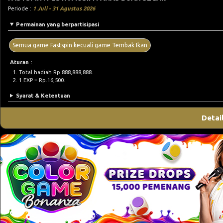
Periode :
1 Juli - 31 Agustus 2026
Permainan yang berpartisipasi
Semua game Fastspin kecuali game Tembak Ikan
Aturan :
Total hadiah Rp 888,888,888.
1 EXP = Rp.16,500.
Syarat & Ketentuan
Detai