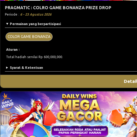
PRAGMATIC : COLRO GAME BONANZA PRIZE DROP
Periode :
6 - 23 Agustus 2026
Permainan yang berpartisipasi
COLOR GAME BONANZA
Aturan :
Total hadiah senilai Rp 600,000,000.
Syarat & Ketentuan
Detai